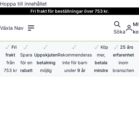
Hoppa till innehållet
Fri frakt för beställningar över 753 kr.
Mi
Växla Nav
Söka
ko
Fri
Köp
25 års
frakt
Spara
Uppskjuten
Rekommenderas
mer,
erfarenhet
från
för en
betalning
inte för barn
betala
inom
753 kr
rabatt
möjlig
under
9 år
mindre
branschen