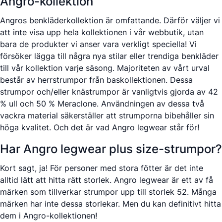
Angro-kollektion
Angros benkläderkollektion är omfattande. Därför väljer vi
att inte visa upp hela kollektionen i vår webbutik, utan
bara de produkter vi anser vara verkligt speciella! Vi
försöker lägga till några nya stilar eller trendiga benkläder
till vår kollektion varje säsong. Majoriteten av vårt urval
består av
herrstrumpor
från baskollektionen. Dessa
strumpor och/eller
knästrumpor
är vanligtvis gjorda av 42
% ull och 50 % Meraclone. Användningen av dessa två
vackra material säkerställer att strumporna bibehåller sin
höga kvalitet. Och det är vad Angro legwear står för!
Har Angro legwear plus size-strumpor?
Kort sagt, ja! För personer med stora fötter är det inte
alltid lätt att hitta rätt storlek. Angro legwear är ett av få
märken som tillverkar strumpor upp till storlek 52. Många
märken har inte dessa storlekar. Men du kan definitivt hitta
dem i Angro-kollektionen!