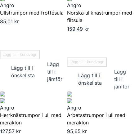
Angro
Angro
Ullstrumpor med frottésula
Norska ullknästrumpor med
filtsula
85,01 kr
159,49 kr
Lägg till i kundvagn
Lägg till i kundvagn
Lägg
Lägg till i
till i
Lägg
önskelista
Lägg till i
jämför
till i
önskelista
jämför
Angro
Angro
Herrknästrumpor i ull med
Arbetsstrumpor i ull med
meraklon
meraklon
127,57 kr
95,65 kr