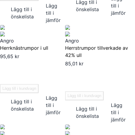
Lägg till i
Lägg
till i
Lägg till i
önskelista
till i
jämför
önskelista
jämför
Angro
Angro
Herrknästrumpor i ull
Herrstrumpor tillverkade av
42% ull
95,65 kr
85,01 kr
Lägg till i kundvagn
Lägg till i kundvagn
Lägg
Lägg till i
till i
Lägg
önskelista
Lägg till i
jämför
till i
önskelista
jämför