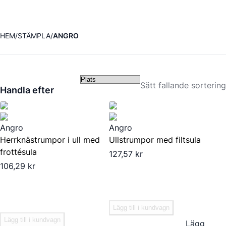
HEM
STÄMPLA
ANGRO
Sätt fallande sortering
Handla efter
Angro
Angro
Herrknästrumpor i ull med
Ullstrumpor med filtsula
frottésula
127,57 kr
106,29 kr
Lägg till i kundvagn
Lägg till i kundvagn
Lägg